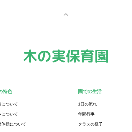
の特色
園での生活
健について
1日の流れ
本について
年間行事
康体操について
クラスの様子