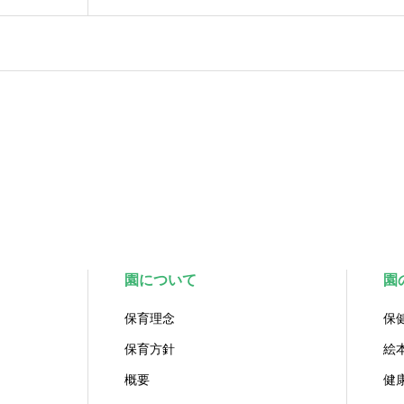
園について
園
保育理念
保
保育方針
絵
概要
健