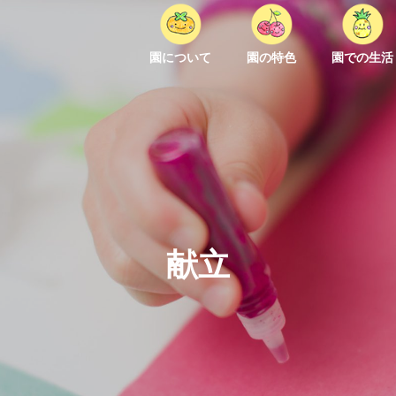
園について
園の特色
園での生活
献立