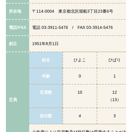
所在地
〒114-0004 東京都北区堀船3丁目23番6号
電話/FAX
電話 03-3911-5476 / FAX 03-3914-5476
創立
1951年8月1日
組名
ひよこ
ひばり
年齢
0
1
定員数
10
12
定員
（13）
担任数
4
3