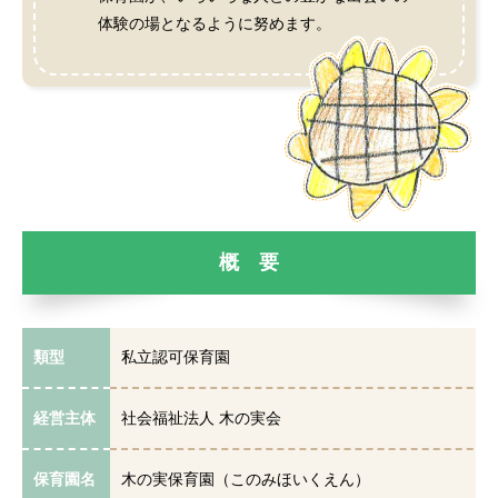
体験の場となるように努めます。
概 要
類型
私立認可保育園
経営主体
社会福祉法人 木の実会
保育園名
木の実保育園（このみほいくえん）