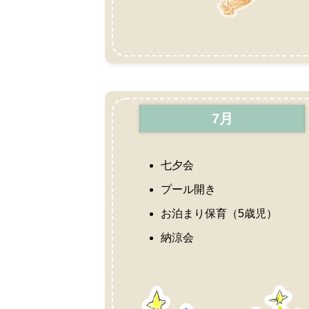
7月
七夕会
プール開き
お泊まり保育（5歳児）
納涼会