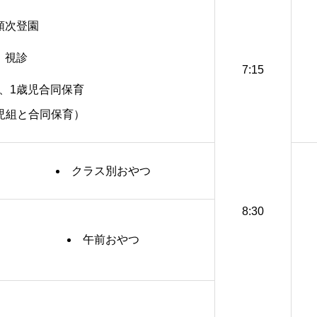
順次登園
視診
7:15
で0、1歳児合同保育
児組と合同保育）
クラス別おやつ
8:30
午前おやつ