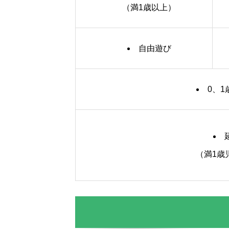
（満1歳以上）
自由遊び
0、
（満1歳