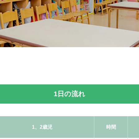
1日の流れ
1、2歳児
時間