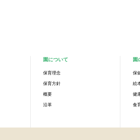
園について
園
保育理念
保
保育方針
絵
概要
健
沿革
食