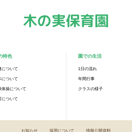
の特色
園での生活
健について
1日の流れ
本について
年間行事
康体操について
クラスの様子
育について
お知らせ
採用について
情報公開資料